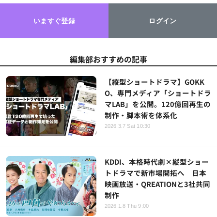
いますぐ登録
ログイン
編集部おすすめの記事
【縦型ショートドラマ】GOKK
O、専門メディア「ショートドラ
マLAB」を公開。120億回再生の
制作・脚本術を体系化
2026.3.7 Sat 10:30
KDDI、本格時代劇×縦型ショー
トドラマで新市場開拓へ 日本
映画放送・QREATIONと3社共同
制作
2026.1.8 Thu 9:00