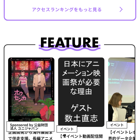
アクセスランキングをもっと見る
イベント
Sponsored by 公益財団
法人 ユニジャパン
イベント
【イベントレポ
メ
企画開発から海外展開ま
【🎥イベント動画配信開
界的データ企業
適
で伴走支援。長編アニメ