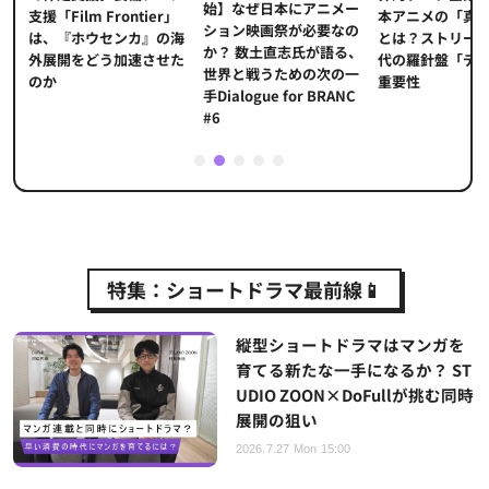
始】なぜ日本にアニメー
本アニメの「真
プ
支援「Film Frontier」
ション映画祭が必要なの
とは？ストリー
に
は、『ホウセンカ』の海
か？ 数土直志氏が語る、
代の羅針盤「デ
ソ
外展開をどう加速させた
世界と戦うための次の一
重要性
のか
手Dialogue for BRANC
#6
1
2
3
4
5
特集：ショートドラマ最前線📱
縦型ショートドラマはマンガを
育てる新たな一手になるか？ ST
UDIO ZOON×DoFullが挑む同時
展開の狙い
2026.7.27 Mon 15:00