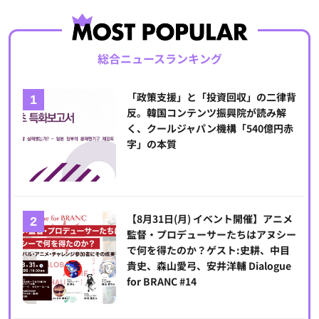
総合ニュースランキング
「政策支援」と「投資回収」の二律背
反。韓国コンテンツ振興院が読み解
く、クールジャパン機構「540億円赤
字」の本質
【8月31日(月) イベント開催】アニメ
監督・プロデューサーたちはアヌシー
で何を得たのか？ゲスト:史耕、中目
貴史、森山愛弓、安井洋輔 Dialogue
for BRANC #14