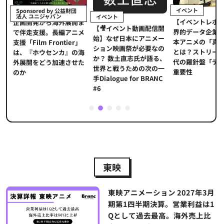
イベント
Sponsored by 公益財団
法人 ユニジャパン
イベント
【イベントレポ
メ
企画開発から海外展開ま
【🎥イベント動画配信開
界的データ企業
適
で伴走支援。長編アニメ
始】なぜ日本にアニメー
本アニメの「真
プ
支援「Film Frontier」
ション映画祭が必要なの
とは？ストリー
に
は、『ホウセンカ』の海
か？ 数土直志氏が語る、
代の羅針盤「デ
ソ
外展開をどう加速させた
世界と戦うための次の一
重要性
のか
手Dialogue for BRANC
#6
1
2
3
4
5
東映
東映アニメーション 2027年3月
期第1四半期決算。営業利益は1
Qとして過去最高。海外売上比