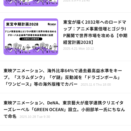
2025.5.9 Fri 18:40
東宝が描く2032年へのロードマ
ップ：アニメ事業倍増とゴジラI
P展開で世界市場を攻める【中期
経営計画2028】
2025.4.21 Mon 10:12
東映アニメーション、海外比率64%で過去最高益水準をキー
プ。「スラムダンク」「ゲ謎」反動減を「ドラゴンボール」
「ワンピース」等の海外版権でカバー
2025.11.6 Thu 18:00
東映アニメーション、DeNA、東京藝大が産学連携クリエイタ
ーズレーベル「GREEN OCEAN」設立。小田部羊一氏にちなん
で命名
2025.10.28 Tue 9:30