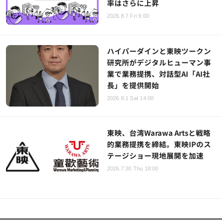
率はさらに上昇
2026.8.7 Fri 9:00
ハイパーダインと東映ツークン
研究所がデジタルヒューマン事
業で業務提携、対話型AI「AI社
長」を提供開始
2026.8.1 Sat 14:00
東映、台湾Warawa Artsと戦略
的業務提携を締結。東映IPのス
テージショー現地展開を加速
2026.7.30 Thu 18:00