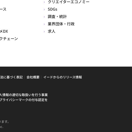
クリエイターエコノミー
ース
SDGs
調査・統計
業界団体・行政
メDX
求人
クチェーン
法に基づく表記
会社概要
イードからのリリース情報
人情報の適切な取扱いを行う事業
プライバシーマークの付与認定を
ります。
c.