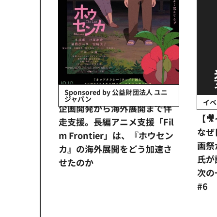
会社日立システ
Sponsored by 公益財団法人 ユニ
ジャパン
イベ
ンタメ業界
企画開発から海外展開まで伴
【
正化」。
走支援。長編アニメ支援「Fil
なぜ
アンス違
m Frontier」は、『ホウセン
画祭
システム
カ』の海外展開をどう加速さ
氏が
せたのか
次の一
#6