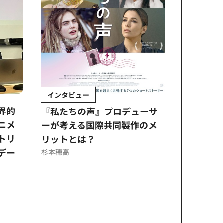
インタビュー
Sponso
ムズ
界的
『私たちの声』プロデューサ
公​​取委
ニメ
ーが考える国際共同製作のメ
に問われ
トリ
リットとは？
意図せぬ
デー
反を未然
杉本穂高
ズのソリ