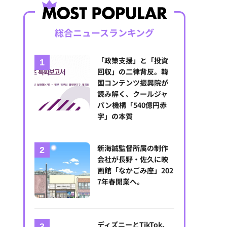
総合ニュースランキング
「政策支援」と「投資
回収」の二律背反。韓
国コンテンツ振興院が
読み解く、クールジャ
パン機構「540億円赤
字」の本質
新海誠監督所属の制作
会社が長野・佐久に映
画館「なかごみ座」202
7年春開業へ。
WOWOWとメディアジーン、視聴から購買まで一貫したプロモーション
ディズニーとTikTok、