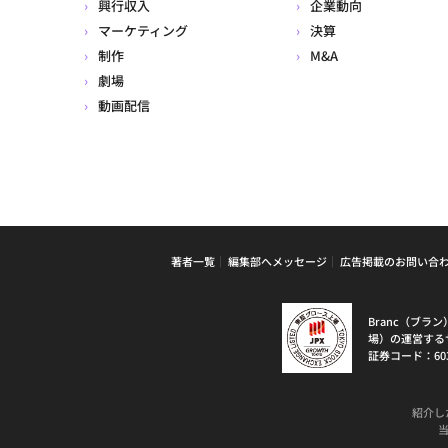
興行収入
企業動向
マーケティング
決算
制作
M&A
劇場
動画配信
著者一覧
編集部へメッセージ
広告掲載のお問い合
Branc（ブ
場）の運営する
証券コード：60
紹介し
当