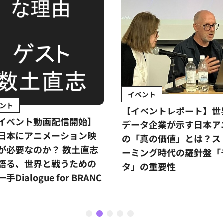
イベント
ント
【イベントレポート】世
イベント動画配信開始】
データ企業が示す日本ア
日本にアニメーション映
の「真の価値」とは？ス
が必要なのか？ 数土直志
ーミング時代の羅針盤「
語る、世界と戦うための
タ」の重要性
手Dialogue for BRANC
1
2
3
4
5