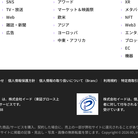
SNS
アワード
XR
TV・放送
マーケット＆映画祭
メタバ
Web
欧米
NFT
雑誌・新聞
アジア
Web3
広告
ヨーロッパ
エンタ
中東・アフリカ
ブロッ
EC
機器
わせ
個人情報保護方針
個人情報の取り扱いについて（Branc）
利用規約
特定商取引
ラン）は、株式会社イード（東証グロース上
株式会社イードは、個
サービスです。
者に対して付与される
38
受けています。
た商品/サービスを購入、契約した場合に、売上の一部が弊社サイトに還元されることがあ
サイトに掲載の記事・見出し・写真・画像の無断転載を禁じます。Copyright © 2026 IID, In