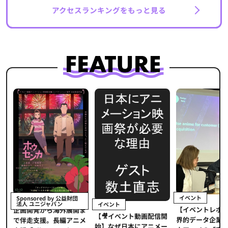
アクセスランキングをもっと見る
イベント
Sponsored by 公益財団
法人 ユニジャパン
イベント
【イベントレポ
メ
企画開発から海外展開ま
【🎥イベント動画配信開
界的データ企業
適
で伴走支援。長編アニメ
始】なぜ日本にアニメー