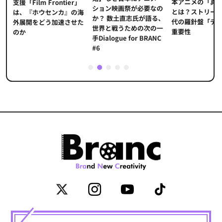
本アニメの「真
プ
支援「Film Frontier」
ション映画祭が必要なの
とは？ストリー
に
は、『ホウセンカ』の海
か？ 数土直志氏が語る、
代の羅針盤「デ
ソ
外展開をどう加速させた
世界と戦うための次の一
重要性
のか
手Dialogue for BRANC
#6
1
2
3
4
5