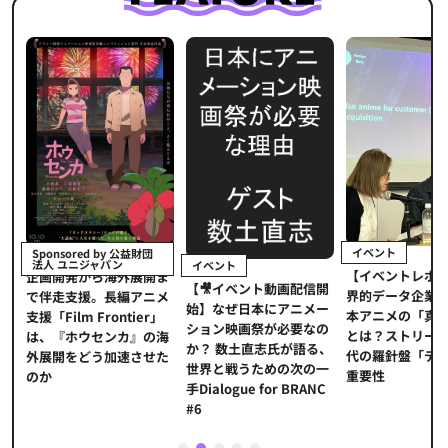
イベント
Sponsored by 公益財団
法人 ユニジャパン
イベント
【イベントレポ
メ
企画開発から海外展開ま
【🎥イベント動画配信開
界的データ企業
適
で伴走支援。長編アニメ
始】なぜ日本にアニメー
本アニメの「真
プ
支援「Film Frontier」
ション映画祭が必要なの
とは？ストリー
に
は、『ホウセンカ』の海
か？ 数土直志氏が語る、
代の羅針盤「デ
ソ
外展開をどう加速させた
世界と戦うための次の一
重要性
のか
手Dialogue for BRANC
#6