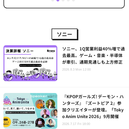
1
2
3
4
5
ソニー
ソニー、1Q営業利益40％増で過
去最高。ゲーム・音楽・半導体
が牽引、通期見通しも上方修正
2026.8.3 Mon 12:00
『KPOPガールズ! デーモン・ハ
ンターズ』『ズートピア 2』参
加クリエイターが登壇。「Toky
o Anim Unite 2026」9月開催
2026.7.17 Fri 18:00