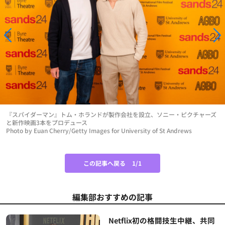
『スパイダーマン』トム・ホランドが製作会社を設立、ソニー・ピクチャーズ
と新作映画3本をプロデュース
Photo by Euan Cherry/Getty Images for University of St Andrews
この記事へ戻る
1/1
編集部おすすめの記事
Netflix初の格闘技生中継、共同