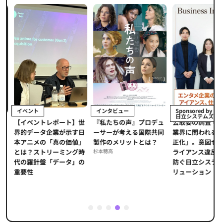
イベント
インタビュー
Sponsored by 
日立システムズ
【イベントレポート】世
『私たちの声』プロデュ
公​​取委の調査で
開
界的データ企業が示す日
ーサーが考える国際共同
業界に問われる
ー
本アニメの「真の価値」
製作のメリットとは？
正化」。意図せ
の
とは？ストリーミング時
杉本穂高
ライアンス違反
、
代の羅針盤「データ」の
防ぐ日立システ
一
重要性
リューション​
C
1
2
3
4
5