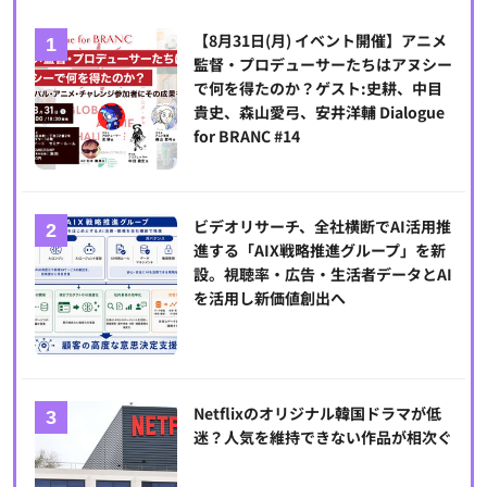
【8月31日(月) イベント開催】アニメ
監督・プロデューサーたちはアヌシー
で何を得たのか？ゲスト:史耕、中目
貴史、森山愛弓、安井洋輔 Dialogue
for BRANC #14
ビデオリサーチ、全社横断でAI活用推
進する「AIX戦略推進グループ」を新
設。視聴率・広告・生活者データとAI
を活用し新価値創出へ
Netflixのオリジナル韓国ドラマが低
迷？人気を維持できない作品が相次ぐ