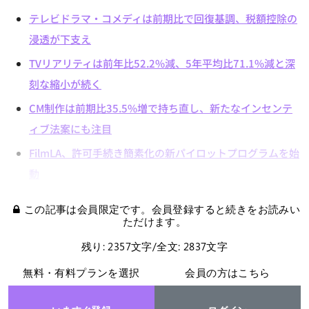
テレビドラマ・コメディは前期比で回復基調、税額控除の
浸透が下支え
TVリアリティは前年比52.2%減、5年平均比71.1%減と深
刻な縮小が続く
CM制作は前期比35.5%増で持ち直し、新たなインセンテ
ィブ法案にも注目
FilmLA、許可手続き簡素化の新パイロットプログラムを始
動
この記事は会員限定です。会員登録すると続きをお読みい
ただけます。
残り: 2357文字/全文: 2837文字
無料・有料プランを選択
会員の方はこちら