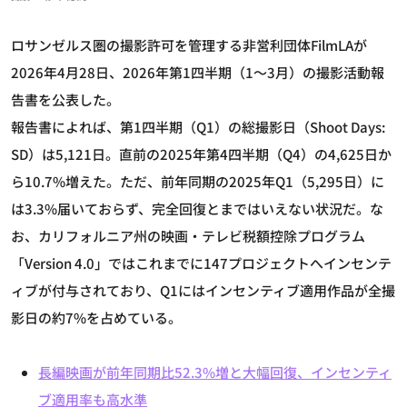
ロサンゼルス圏の撮影許可を管理する非営利団体FilmLAが
2026年4月28日、2026年第1四半期（1～3月）の撮影活動報
告書を公表した。
報告書によれば、第1四半期（Q1）の総撮影日（Shoot Days:
SD）は5,121日。直前の2025年第4四半期（Q4）の4,625日か
ら10.7%増えた。ただ、前年同期の2025年Q1（5,295日）に
は3.3%届いておらず、完全回復とまではいえない状況だ。な
お、カリフォルニア州の映画・テレビ税額控除プログラム
「Version 4.0」ではこれまでに147プロジェクトへインセンテ
ィブが付与されており、Q1にはインセンティブ適用作品が全撮
影日の約7%を占めている。
長編映画が前年同期比52.3%増と大幅回復、インセンティ
ブ適用率も高水準