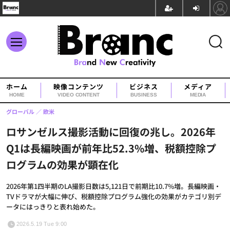
ホーム
映像コンテンツ
ビジネス
メディア
HOME
VIDEO CONTENT
BUSINESS
MEDIA
グローバル
欧米
ロサンゼルス撮影活動に回復の兆し。2026年
Q1は長編映画が前年比52.3%増、税額控除プ
ログラムの効果が顕在化
2026年第1四半期のLA撮影日数は5,121日で前期比10.7%増。長編映画・
TVドラマが大幅に伸び、税額控除プログラム強化の効果がカテゴリ別デ
ータにはっきりと表れ始めた。
2026.5.19 Tue 9:00