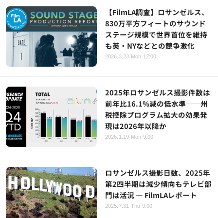
【FilmLA調査】ロサンゼルス、
830万平方フィートのサウンド
ステージ規模で世界首位を維持
も英・NYなどとの競争激化
2026.3.23 Mon 12:00
2025年ロサンゼルス撮影件数は
前年比16.1%減の低水準──州
税控除プログラム拡大の効果発
現は2026年以降か
2026.1.19 Mon 9:00
ロサンゼルス撮影日数、2025年
第2四半期は減少傾向もテレビ部
門は活況 ― FilmLAレポート
2025.7.31 Thu 9:00