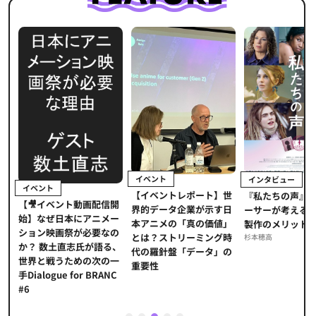
イベント
インタビュー
イベント
【イベントレポート】世
ま
『私たちの声』
【🎥イベント動画配信開
界的データ企業が示す日
メ
ーサーが考える
始】なぜ日本にアニメー
本アニメの「真の価値」
」
製作のメリット
ション映画祭が必要なの
とは？ストリーミング時
海
杉本穂高
か？ 数土直志氏が語る、
代の羅針盤「データ」の
た
世界と戦うための次の一
重要性
手Dialogue for BRANC
#6