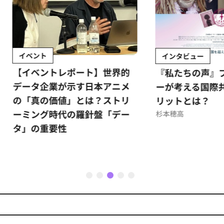
ント
インタビュー
ベントレポート】世界的
『私たちの声』プロデュ
タ企業が示す日本アニメ
ーが考える国際共同製作
真の価値」とは？ストリ
リットとは？
ング時代の羅針盤「デー
杉本穂高
の重要性
1
2
3
4
5