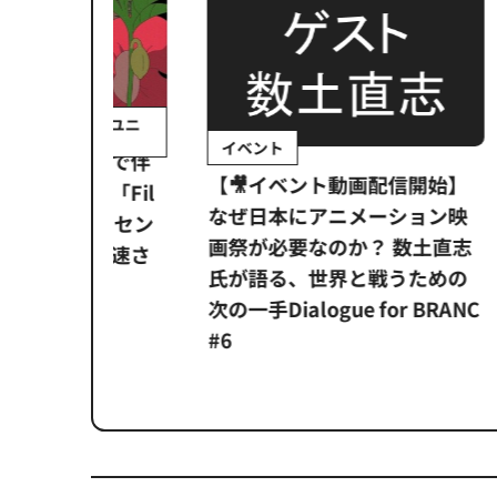
イベ
財団法人 ユニ
イベント
【イ
開まで伴
【🎥イベント動画配信開始】
デー
援「Fil
なぜ日本にアニメーション映
の「
、『ホウセン
画祭が必要なのか？ 数土直志
ーミ
う加速さ
氏が語る、世界と戦うための
タ」
次の一手Dialogue for BRANC
#6