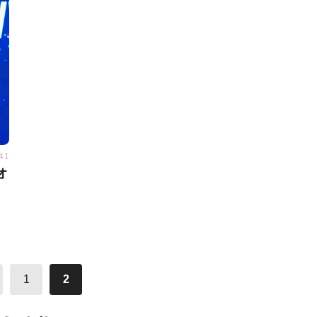
:41
オ
1
2