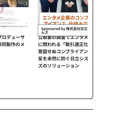
Sponsored by 株式会社日立システ
Sponso
ムズ
ジャパン
ーサ
公​​取委の調査でエンタメ業界
企画開発
のメ
に問われる「取引適正化」。
走支援。
意図せぬコンプライアンス違
m Fron
反を未然に防ぐ日立システム
カ』の海
ズのソリューション​
せたのか