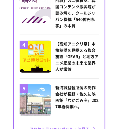
回収」の二律背反。韓
国コンテンツ振興院が
読み解く、クールジャ
パン機構「540億円赤
字」の本質
【高知アニクリ祭】本
格稼働を見据える複合
施設「GEAR」と地方ア
ニメ産業の未来を業界
人が議論
新海誠監督所属の制作
会社が長野・佐久に映
画館「なかごみ座」202
7年春開業へ。
アクセスランキングをもっと見る