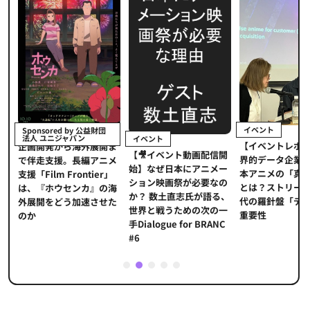
イベント
Sponsored by 公益財団
法人 ユニジャパン
イベント
【イベントレポ
メ
企画開発から海外展開ま
【🎥イベント動画配信開
界的データ企業
適
で伴走支援。長編アニメ
始】なぜ日本にアニメー
本アニメの「真
プ
支援「Film Frontier」
ション映画祭が必要なの
とは？ストリー
に
は、『ホウセンカ』の海
か？ 数土直志氏が語る、
代の羅針盤「デ
ソ
外展開をどう加速させた
世界と戦うための次の一
重要性
のか
手Dialogue for BRANC
#6
1
2
3
4
5