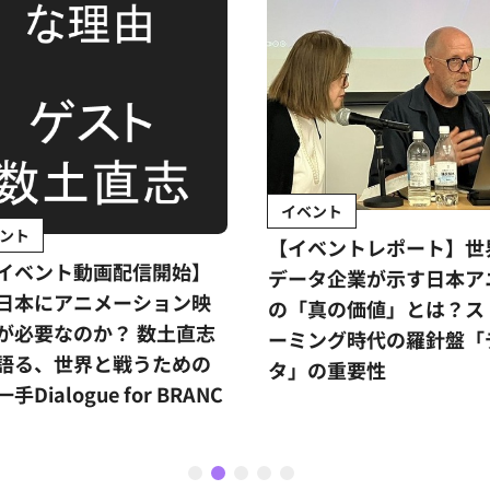
イベント
ント
【イベントレポート】世
イベント動画配信開始】
データ企業が示す日本ア
日本にアニメーション映
の「真の価値」とは？ス
が必要なのか？ 数土直志
ーミング時代の羅針盤「
語る、世界と戦うための
タ」の重要性
手Dialogue for BRANC
1
2
3
4
5