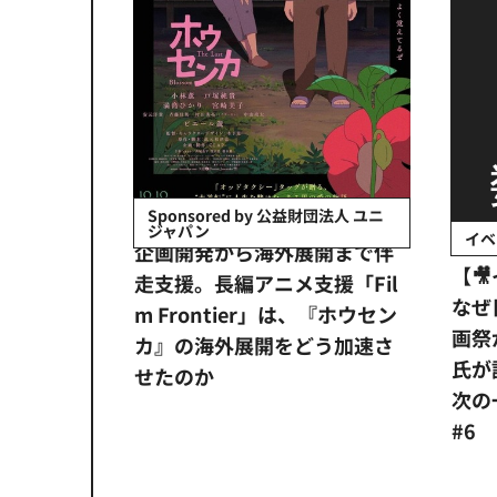
会社日立システ
Sponsored by 公益財団法人 ユニ
ジャパン
イベ
ンタメ業界
企画開発から海外展開まで伴
【
正化」。
走支援。長編アニメ支援「Fil
なぜ
アンス違
m Frontier」は、『ホウセン
画祭
システム
カ』の海外展開をどう加速さ
氏が
せたのか
次の一
#6