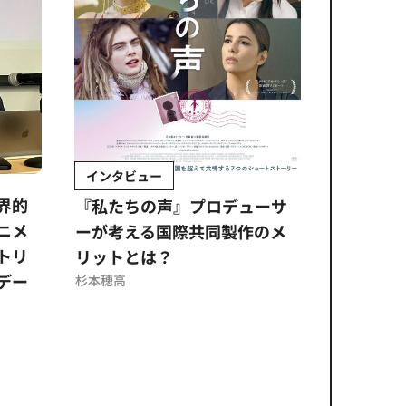
インタビュー
Sponso
ムズ
界的
『私たちの声』プロデューサ
公​​取委
ニメ
ーが考える国際共同製作のメ
に問われ
トリ
リットとは？
意図せぬ
デー
反を未然
杉本穂高
ズのソリ