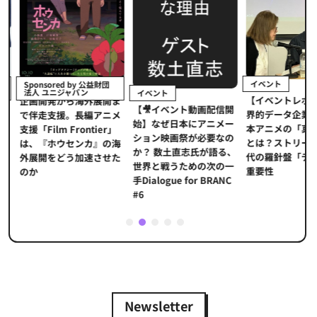
イベント
Sponsored by 公益財団
法人 ユニジャパン
イベント
【イベントレポ
メ
企画開発から海外展開ま
【🎥イベント動画配信開
界的データ企業
適
で伴走支援。長編アニメ
始】なぜ日本にアニメー
本アニメの「真
プ
支援「Film Frontier」
ション映画祭が必要なの
とは？ストリー
に
は、『ホウセンカ』の海
か？ 数土直志氏が語る、
代の羅針盤「デ
ソ
外展開をどう加速させた
世界と戦うための次の一
重要性
のか
手Dialogue for BRANC
#6
1
2
3
4
5
Newsletter