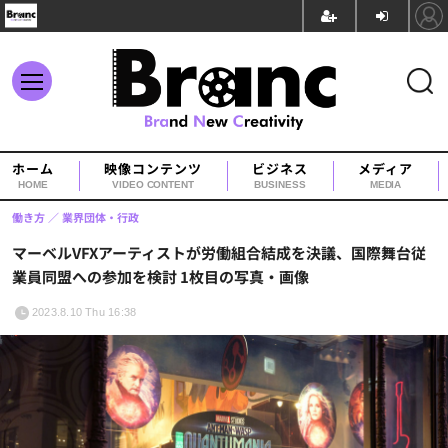
ホーム
映像コンテンツ
ビジネス
メディア
HOME
VIDEO CONTENT
BUSINESS
MEDIA
働き方
業界団体・行政
マーベルVFXアーティストが労働組合結成を決議、国際舞台従
業員同盟への参加を検討 1枚目の写真・画像
2023.8.10 Thu 16:38