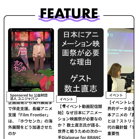
イベント
Sponsored by 公益財団
法人 ユニジャパン
イベント
【イベントレポ
メ
企画開発から海外展開ま
【🎥イベント動画配信開
界的データ企業
適
で伴走支援。長編アニメ
始】なぜ日本にアニメー
本アニメの「真
プ
支援「Film Frontier」
ション映画祭が必要なの
とは？ストリー
に
は、『ホウセンカ』の海
か？ 数土直志氏が語る、
代の羅針盤「デ
ソ
外展開をどう加速させた
世界と戦うための次の一
重要性
のか
手Dialogue for BRANC