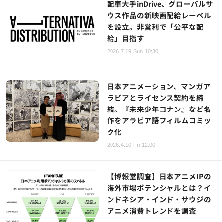
配車大手inDrive、グローバルサ
ウス作品の新映画配給レーベル
を設立。非営利で「公平な配
給」目指す
2026.7.19 Sun 10:30
日本アニメーション、マンガア
ラビアとライセンス契約を締
結。『未来少年コナン』など名
作をアラビア語フィルムコミッ
ク化
2026.4.10 Fri 12:00
【博報堂調査】日本アニメIPの
海外市場ポテンシャルとは？イ
ンドネシア・インド・サウジの
アニメ消費トレンドを調査