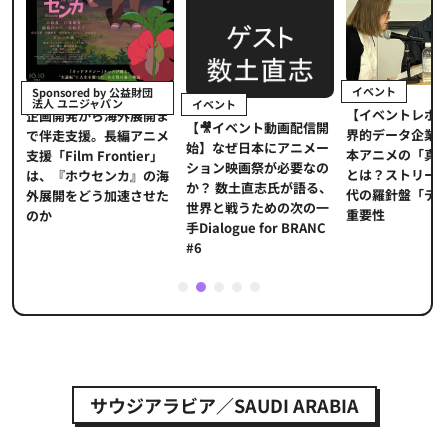
イベント
Sponsored by 公益財団
法人 ユニジャパン
イベント
【イベントレポ
メ
企画開発から海外展開ま
【🎥イベント動画配信開
界的データ企業
適
で伴走支援。長編アニメ
始】なぜ日本にアニメー
本アニメの「真
プ
支援「Film Frontier」
ション映画祭が必要なの
とは？ストリー
に
は、『ホウセンカ』の海
か？ 数土直志氏が語る、
代の羅針盤「デ
ソ
外展開をどう加速させた
世界と戦うための次の一
重要性
のか
手Dialogue for BRANC
#6
1
2
3
4
5
サウジアラビア／SAUDI ARABIA