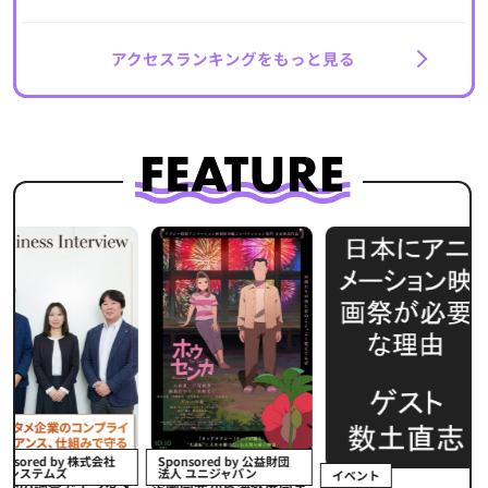
アクセスランキングをもっと見る
イベント
式会社
Sponsored by 公益財団
法人 ユニジャパン
イベント
【イベントレ
ンタメ
企画開発から海外展開ま