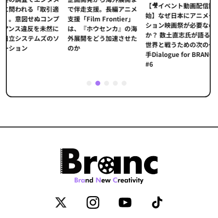
【🎥イベント動画配信開
界的データ企
取引適
で伴走支援。長編アニメ
始】なぜ日本にアニメー
本アニメの「
コンプ
支援「Film Frontier」
ション映画祭が必要なの
とは？ストリ
未然に
は、『ホウセンカ』の海
か？ 数土直志氏が語る、
代の羅針盤「
ズのソ
外展開をどう加速させた
世界と戦うための次の一
重要性
のか
手Dialogue for BRANC
#6
1
2
3
4
5