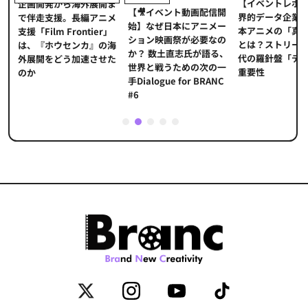
【イベントレポ
メ
企画開発から海外展開ま
【🎥イベント動画配信開
界的データ企業
適
で伴走支援。長編アニメ
始】なぜ日本にアニメー
本アニメの「真
プ
支援「Film Frontier」
ション映画祭が必要なの
とは？ストリー
に
は、『ホウセンカ』の海
か？ 数土直志氏が語る、
代の羅針盤「デ
ソ
外展開をどう加速させた
世界と戦うための次の一
重要性
のか
手Dialogue for BRANC
#6
1
2
3
4
5