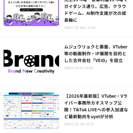
ガイダンス通り。広告、クラウ
ドゲーム、AI制作支援が次の成
長軸に
2026.7.29 Wed 12:00
ムジュウリョクと壽屋、VTuber
等の動画制作・IP展開を目的と
した合弁会社「VEID」を設立
2026.6.19 Fri 18:00
【2026年最新版】VTuber・Vラ
イバー事務所カオスマップ公
開！TikTok LIVEへの参入加速な
ど最新動向をuyetが分析
2026.5.16 Sat 10:30