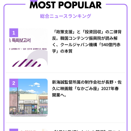
総合ニュースランキング
「政策支援」と「投資回収」の二律背
反。韓国コンテンツ振興院が読み解
く、クールジャパン機構「540億円赤
字」の本質
新海誠監督所属の制作会社が長野・佐
久に映画館「なかごみ座」2027年春
開業へ。