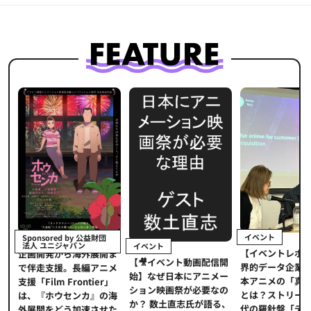
イベント
Sponsored by 公益財団
法人 ユニジャパン
イベント
【イベントレポ
メ
企画開発から海外展開ま
【🎥イベント動画配信開
界的データ企業
適
で伴走支援。長編アニメ
始】なぜ日本にアニメー
本アニメの「真
プ
支援「Film Frontier」
ション映画祭が必要なの
とは？ストリー
に
は、『ホウセンカ』の海
か？ 数土直志氏が語る、
代の羅針盤「デ
ソ
外展開をどう加速させた