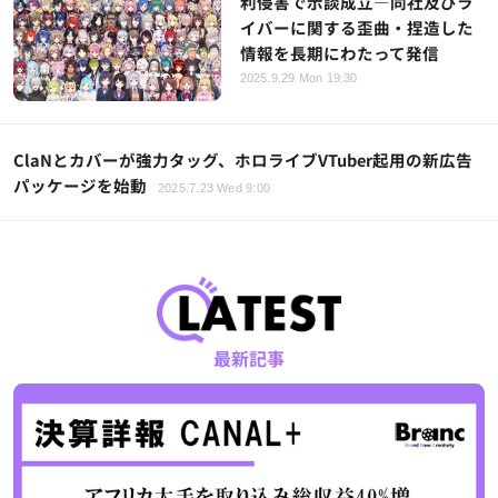
利侵害で示談成立―同社及びラ
イバーに関する歪曲・捏造した
情報を長期にわたって発信
2025.9.29 Mon 19:30
ClaNとカバーが強力タッグ、ホロライブVTuber起用の新広告
パッケージを始動
2025.7.23 Wed 9:00
最新記事