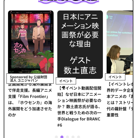
イベント
Sponsored by 公益財団
法人 ユニジャパン
イベント
【イベントレポ
メ
企画開発から海外展開ま
【🎥イベント動画配信開
界的データ企業
適
で伴走支援。長編アニメ
始】なぜ日本にアニメー
本アニメの「真
プ
支援「Film Frontier」
ション映画祭が必要なの
とは？ストリー
に
は、『ホウセンカ』の海
か？ 数土直志氏が語る、
代の羅針盤「デ
ソ
外展開をどう加速させた
世界と戦うための次の一
重要性
のか
手Dialogue for BRANC
#6