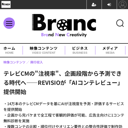
ホーム
映像コンテンツ
ビジネス
メディア
HOME
VIDEO CONTENT
BUSINESS
MEDIA
映像コンテンツ
興行収入
テレビCMの"注視率"、企画段階から予測でき
る時代へ——REVISIOが「AIコンテレビュー」
提供開始
・14万本のテレビCMデータを基にAIが注視度を予測・評価するサービス
を提供開始
・企画から完パケまで全工程で客観的評価が可能、広告主向けに1コンテ
無料診断を実施
・複数コンテの比較・順位付けやオリエン要件との整合性評価で制作効