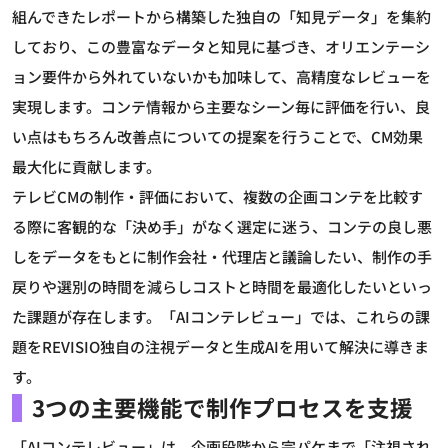
組んできたレポートから構築した独自の「知見データ」を集約
しており、この豊富なデータと知見に基づき、オリエンテーシ
ョン要件から外れていないかも加味して、高精度なレビューを
実現します。コンテ情報から主要なシーン毎に評価を行い、良
い点はもちろん改善点についての提案を行うことで、CM効果
最大化に貢献します。
テレビCMの制作・評価において、複数の企画コンテを比較す
る際に客観的な「決め手」がなく選定に迷う、コンテの良し悪
しをデータをもとに制作会社・代理店と議論したい、制作の手
戻りや選別の時間を減らしコストと時間を最適化したいといっ
た課題が存在します。「AIコンテレビュー」では、これらの課
題をREVISIO独自の注視データと生成AIを用いて解決に導きま
す。
3つの主要機能で制作プロセスを支援
「AIコンテレビュー」は、企画段階から完パケまで「注視され