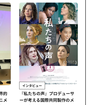
インタビュー
Sponso
ムズ
界的
『私たちの声』プロデューサ
公​​取委
ニメ
ーが考える国際共同製作のメ
に問われ