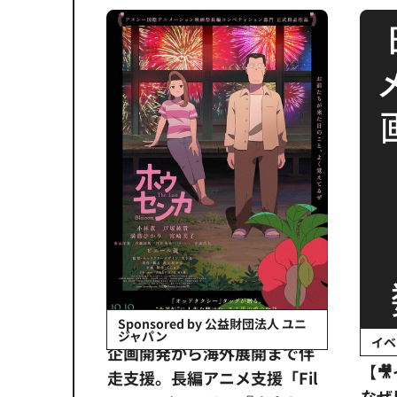
会社日立システ
Sponsored by 公益財団法人 ユニ
ジャパン
イベ
ンタメ業界
企画開発から海外展開まで伴
【
正化」。
走支援。長編アニメ支援「Fil
なぜ