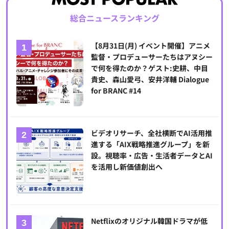
総合ニュースランキング
【8月31日(月) イベント開催】アニメ
監督・プロデューサーたちはアヌシー
で何を得たのか？ゲスト:史耕、中目
貴史、森山愛弓、安井洋輔 Dialogue
for BRANC #14
ビデオリサーチ、全社横断でAI活用推
進する「AIX戦略推進グループ」を新
設。視聴率・広告・生活者データとAI
を活用し新価値創出へ
Netflixのオリジナル韓国ドラマが低