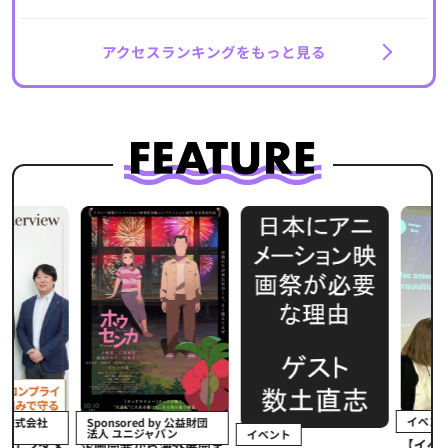
アクセスランキングをもっと見る
イベント
Sponsored by 公益財団
法人 ユニジャパン
イベント
【イベントレポ
タメ
企画開発から海外展開ま