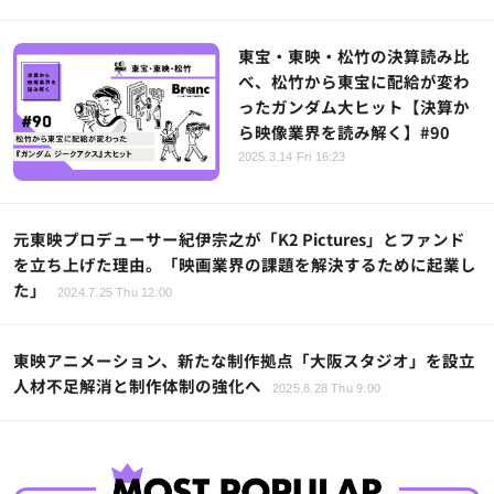
東宝・東映・松竹の決算読み比
べ、松竹から東宝に配給が変わ
ったガンダム大ヒット【決算か
ら映像業界を読み解く】#90
2025.3.14 Fri 16:23
元東映プロデューサー紀伊宗之が「K2 Pictures」とファンド
を立ち上げた理由。「映画業界の課題を解決するために起業し
た」
2024.7.25 Thu 12:00
東映アニメーション、新たな制作拠点「大阪スタジオ」を設立
人材不足解消と制作体制の強化へ
2025.8.28 Thu 9:00