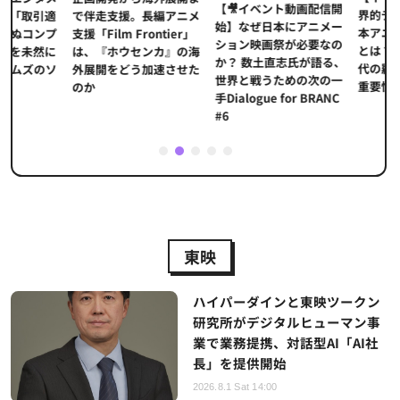
【🎥イベント動画配信開
界的データ企業
適
で伴走支援。長編アニメ
始】なぜ日本にアニメー
本アニメの「真
プ
支援「Film Frontier」
ション映画祭が必要なの
とは？ストリー
に
は、『ホウセンカ』の海
か？ 数土直志氏が語る、
代の羅針盤「デ
ソ
外展開をどう加速させた
世界と戦うための次の一
重要性
のか
手Dialogue for BRANC
#6
1
2
3
4
5
東映
ハイパーダインと東映ツークン
研究所がデジタルヒューマン事
業で業務提携、対話型AI「AI社
長」を提供開始
2026.8.1 Sat 14:00