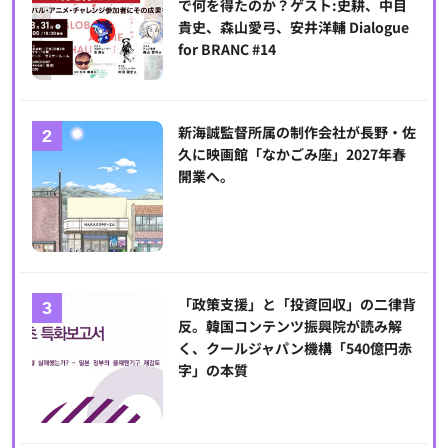
で何を得たのか？ゲスト:史耕、中目
貴史、森山愛弓、安井洋輔 Dialogue
for BRANC #14
新海誠監督所属の制作会社が長野・佐
久に映画館「なかごみ座」2027年春
開業へ。
「政策支援」と「投資回収」の二律背
反。韓国コンテンツ振興院が読み解
く、クールジャパン機構「540億円赤
字」の本質