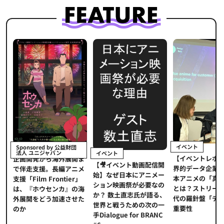
イベント
Sponsored by 公益財団
法人 ユニジャパン
イベント
【イベントレポ
メ
企画開発から海外展開ま
【🎥イベント動画配信開
界的データ企業
適
で伴走支援。長編アニメ
始】なぜ日本にアニメー
本アニメの「真
プ
支援「Film Frontier」
ション映画祭が必要なの
とは？ストリー
に
は、『ホウセンカ』の海
か？ 数土直志氏が語る、
代の羅針盤「デ
ソ
外展開をどう加速させた
世界と戦うための次の一
重要性
のか
手Dialogue for BRANC