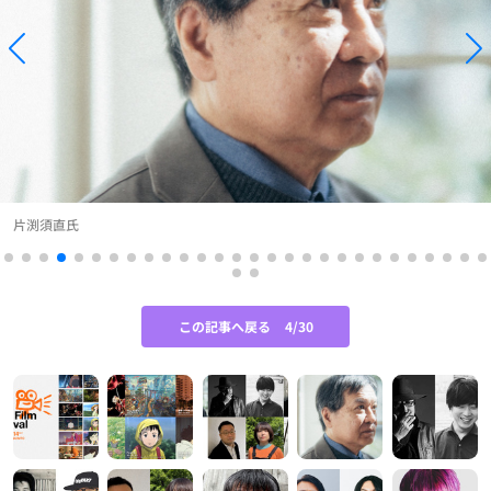
片渕須直氏
この記事へ戻る
4/30