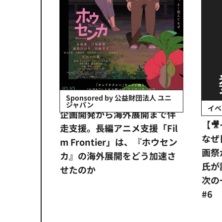
会社日立システ
Sponsored by 公益財団法人 ユニ
ジャパン
イベ
ンタメ業界
企画開発から海外展開まで伴
【
正化」。
走支援。長編アニメ支援「Fil
なぜ
アンス違
m Frontier」は、『ホウセン
画祭
システム
カ』の海外展開をどう加速さ
氏が
せたのか
次の一
#6