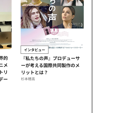
インタビュー
Sponso
ムズ
界的
『私たちの声』プロデューサ
公​​取委
ニメ
ーが考える国際共同製作のメ
に問われ
トリ
リットとは？
意図せぬ
デー
反を未然
杉本穂高
ズのソリ