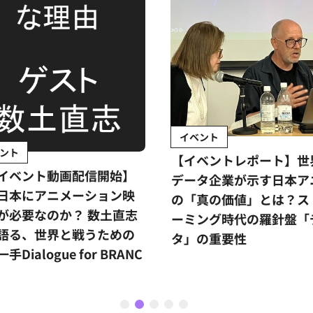
イベント
ント
【イベントレポート】世
イベント動画配信開始】
データ企業が示す日本ア
日本にアニメーション映
の「真の価値」とは？ス
が必要なのか？ 数土直志
ーミング時代の羅針盤「
語る、世界と戦うための
タ」の重要性
手Dialogue for BRANC
1
2
3
4
5