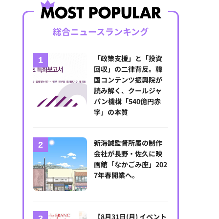
総合ニュースランキング
「政策支援」と「投資
回収」の二律背反。韓
国コンテンツ振興院が
読み解く、クールジャ
パン機構「540億円赤
字」の本質
新海誠監督所属の制作
会社が長野・佐久に映
画館「なかごみ座」202
7年春開業へ。
【8月31日(月) イベント