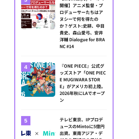
開催】アニメ監督・プ
ロデューサーたちはア
ヌシーで何を得たの
か？ゲスト:史耕、中目
OFFICE NOTEBOOK 2,740円（税抜）
貴史、森山愛弓、安井
洋輔 Dialogue for BRA
NC #14
『ONE PIECE』公式グ
ッズストア「ONE PIEC
E MUGIWARA STOR
E」がアメリカ初上陸。
2026年秋にLAでオープ
ン
テレビ東京、IPプロデ
ュースのMintoに5億円
出資。東南アジア・デ