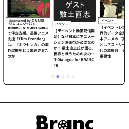
イベント
Sponsored by 公益財団
法人 ユニジャパン
イベント
【イベントレポ
メ
企画開発から海外展開ま
【🎥イベント動画配信開
界的データ企業
適
で伴走支援。長編アニメ
始】なぜ日本にアニメー
本アニメの「真
プ
支援「Film Frontier」
ション映画祭が必要なの
とは？ストリー
に
は、『ホウセンカ』の海
か？ 数土直志氏が語る、
代の羅針盤「デ
ソ
外展開をどう加速させた
世界と戦うための次の一
重要性
のか
手Dialogue for BRANC
#6
1
2
3
4
5