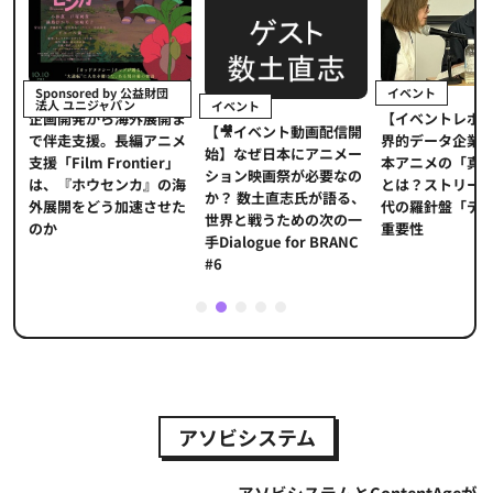
イベント
Sponsored by 公益財団
法人 ユニジャパン
イベント
【イベントレポ
メ
企画開発から海外展開ま
【🎥イベント動画配信開
界的データ企業
適
で伴走支援。長編アニメ
始】なぜ日本にアニメー
本アニメの「真
プ
支援「Film Frontier」
ション映画祭が必要なの
とは？ストリー
に
は、『ホウセンカ』の海
か？ 数土直志氏が語る、
代の羅針盤「デ
ソ
外展開をどう加速させた
世界と戦うための次の一
重要性
のか
手Dialogue for BRANC
#6
1
2
3
4
5
アソビシステム
アソビシステムとContentAgeが