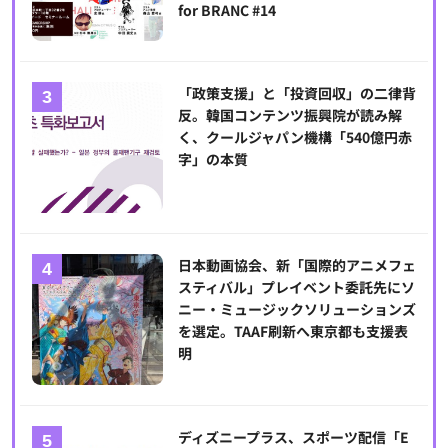
for BRANC #14
「政策支援」と「投資回収」の二律背
反。韓国コンテンツ振興院が読み解
く、クールジャパン機構「540億円赤
字」の本質
日本動画協会、新「国際的アニメフェ
スティバル」プレイベント委託先にソ
ニー・ミュージックソリューションズ
を選定。TAAF刷新へ東京都も支援表
明
ディズニープラス、スポーツ配信「E