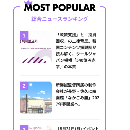
総合ニュースランキング
「政策支援」と「投資
回収」の二律背反。韓
国コンテンツ振興院が
読み解く、クールジャ
パン機構「540億円赤
字」の本質
新海誠監督所属の制作
会社が長野・佐久に映
画館「なかごみ座」202
7年春開業へ。
【8月31日(月) イベント