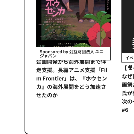
会社日立システ
Sponsored by 公益財団法人 ユニ
ジャパン
イベ
ンタメ業界
企画開発から海外展開まで伴
【
正化」。
走支援。長編アニメ支援「Fil
なぜ
アンス違
m Frontier」は、『ホウセン
画祭
システム
カ』の海外展開をどう加速さ
氏が
せたのか
次の一
#6