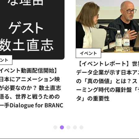
イベント
ント
【イベントレポート】世
イベント動画配信開始】
データ企業が示す日本ア
日本にアニメーション映
の「真の価値」とは？ス
が必要なのか？ 数土直志
ーミング時代の羅針盤「
語る、世界と戦うための
タ」の重要性
手Dialogue for BRANC
1
2
3
4
5