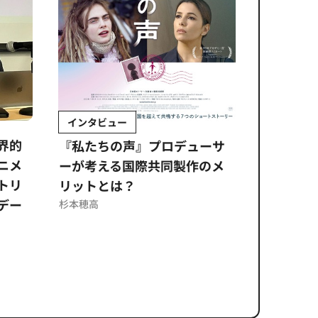
インタビュー
Sponso
ムズ
界的
『私たちの声』プロデューサ
公​​取委
ニメ
ーが考える国際共同製作のメ
に問われ
トリ
リットとは？
意図せぬ
デー
反を未然
杉本穂高
ズのソリ