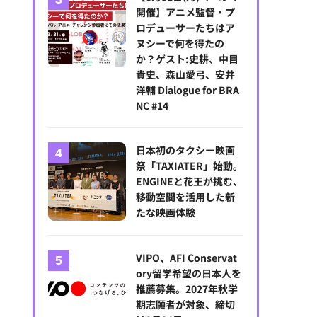
開催】アニメ監督・プ
ロデューサーたちはア
ヌシーで何を得たの
か？ゲスト:史耕、中目
貴史、森山愛弓、安井
洋輔 Dialogue for BRA
NC #14
日本初のタクシー映画
祭「TAXIATER」始動。
ENGINEと花王が挑む、
元東映プロデューサーが新会社K2Picturesを立ち上げ、映画・映像を
移動空間を活用した新
たな映画体験
VIPO、AFI Conservat
ory留学希望の日本人を
推薦募集。2027年秋学
期志願者が対象、締切