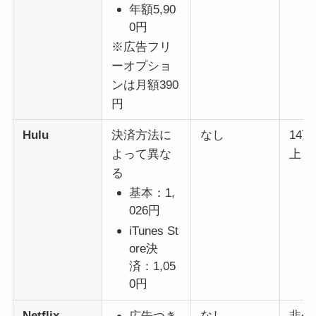
年額5,90
0円
※広告フリ
ーオプショ
ンは月額390
円
Hulu
決済方法に
なし
14
よって異な
上
る
基本：1,
026円
iTunes St
ore決
済：1,05
0円
Netflix
なし
非公