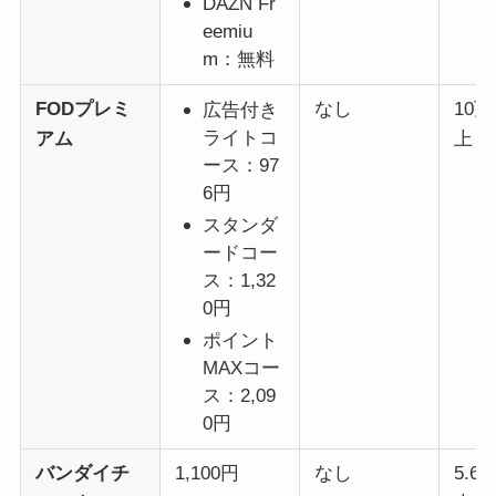
DAZN Fr
eemiu
m：無料
FODプレミ
なし
10
広告付き
ライトコ
アム
上
ース：97
6円
スタンダ
ードコー
ス：1,32
0円
ポイント
MAXコー
ス：2,09
0円
バンダイチ
1,100円
なし
5.