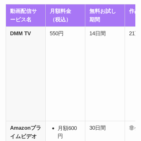
動画配信サ
月額料金
無料お試し
作品
ービス名
（税込）
期間
DMM TV
550円
14日間
21
Amazonプラ
30日間
非公
月額600
円
イムビデオ