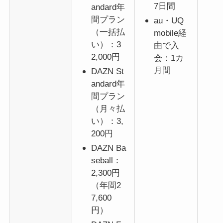
7日間
andard年
間プラン
au・UQ
（一括払
mobile経
い）：3
由で入
2,000円
会：1カ
月間
DAZN St
andard年
間プラン
（月々払
い）：3,
200円
DAZN Ba
seball：
2,300円
（年間2
7,600
円）