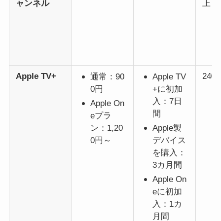
ャンネル
上
Apple TV+
24
通常：90
Apple TV
0円
+に初加
入：7日
Apple On
間
eプラ
ン：1,20
Apple製
0円～
デバイス
を購入：
3カ月間
Apple On
eに初加
入：1カ
月間