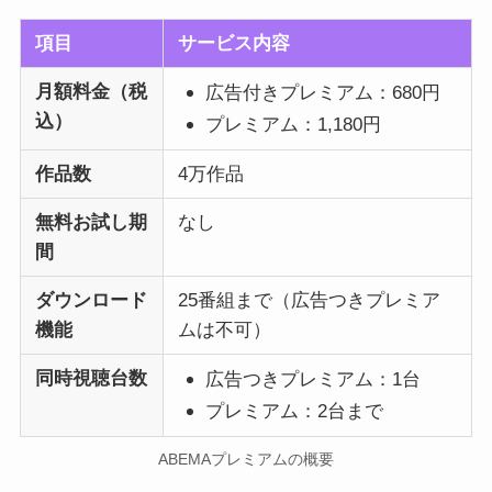
項目
サービス内容
月額料金（税
広告付きプレミアム：680円
込）
プレミアム：1,180円
作品数
4万作品
無料お試し期
なし
間
ダウンロード
25番組まで（広告つきプレミア
機能
ムは不可）
同時視聴台数
広告つきプレミアム：1台
プレミアム：2台まで
ABEMAプレミアムの概要