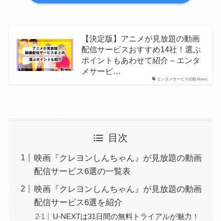
【決定版】アニメが見放題の動画
配信サービスおすすめ14社！選ぶ
ポイントもあわせて紹介 – エンタ
メサービ…
エンタメサービス比較-Branc
目次
映画『クレヨンしんちゃん』が見放題の動画
配信サービス6選の一覧表
映画『クレヨンしんちゃん』が見放題の動画
配信サービス6選を紹介
U-NEXTは31日間の無料トライアルが魅力！