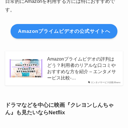
日常的にAmazonを利用する方には特におすすめで
す。
Amazonプライムビデオの公式サイトへ
Amazonプライムビデオの評判は
どう？利用者のリアルな口コミや
おすすめな方を紹介 – エンタメサ
ービス比較-…
エンタメサービス比較-Branc
ドラマなどを中心に映画『クレヨンしんちゃ
ん』も見たいならNetflix