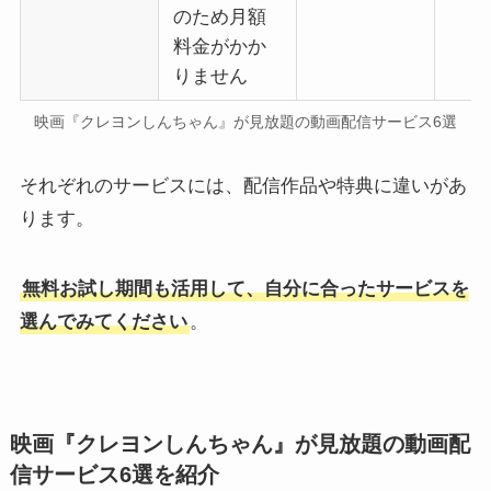
のため月額
料金がかか
りません
映画『クレヨンしんちゃん』が見放題の動画配信サービス6選
それぞれのサービスには、配信作品や特典に違いがあ
ります。
無料お試し期間も活用して、自分に合ったサービスを
選んでみてください
。
映画『クレヨンしんちゃん』が見放題の動画配
信サービス6選を紹介