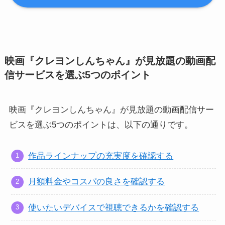
映画『クレヨンしんちゃん』が見放題の動画配
信サービスを選ぶ5つのポイント
映画『クレヨンしんちゃん』が見放題の動画配信サー
ビスを選ぶ5つのポイントは、以下の通りです。
作品ラインナップの充実度を確認する
月額料金やコスパの良さを確認する
使いたいデバイスで視聴できるかを確認する