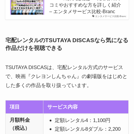
コミやおすすめな方を詳しく紹介
– エンタメサービス比較-Branc
エンタメサービス比較-Branc
宅配レンタルのTSUTAYA DISCASなら気になる
作品だけを視聴できる
TSUTAYA DISCASは、宅配レンタル方式のサービス
で、映画『クレヨンしんちゃん』の劇場版をはじめと
した多くの作品を取り扱っています。
項目
サービス内容
月額料金
定額レンタル4：1,100円
（税込）
定額レンタル8ダブル：2,200