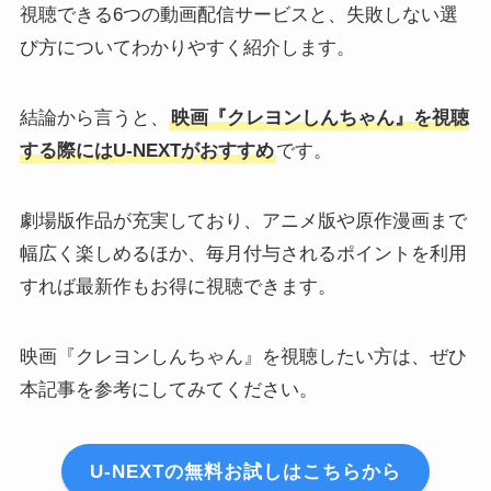
視聴できる6つの動画配信サービスと、失敗しない選
び方についてわかりやすく紹介します。
結論から言うと、
映画『クレヨンしんちゃん』を視聴
する際にはU-NEXTがおすすめ
です。
劇場版作品が充実しており、アニメ版や原作漫画まで
幅広く楽しめるほか、毎月付与されるポイントを利用
すれば最新作もお得に視聴できます。
映画『クレヨンしんちゃん』を視聴したい方は、ぜひ
本記事を参考にしてみてください。
U-NEXTの無料お試しはこちらから