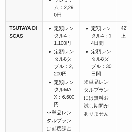
プレミア
ム：2,29
0円
TSUTAYA DI
42
定額レン
定額レン
タル4：
タル4：1
SCAS
上
1,100円
4日間
定額レン
定額レン
タル8ダ
タル8ダ
ブル：2,
ブル：30
200円
日間
※単品レン
定額レン
タルMA
タルプラン
X：6,600
には無料お
円
試し期間が
※単品レン
ありません
タルプラン
は都度課金