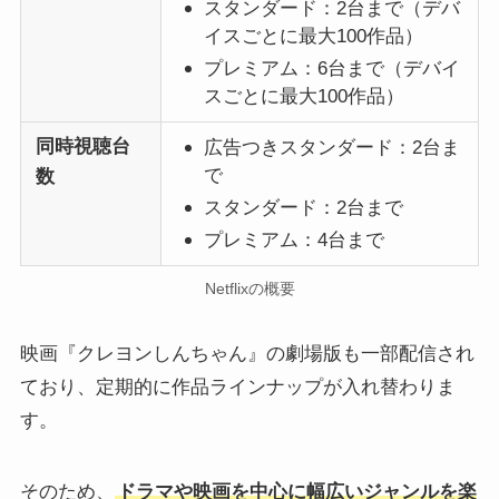
スタンダード：2台まで（デバ
イスごとに最大100作品）
プレミアム：6台まで（デバイ
スごとに最大100作品）
同時視聴台
広告つきスタンダード：2台ま
で
数
スタンダード：2台まで
プレミアム：4台まで
Netflixの概要
映画『クレヨンしんちゃん』の劇場版も一部配信され
ており、定期的に作品ラインナップが入れ替わりま
す。
そのため、
ドラマや映画を中心に幅広いジャンルを楽