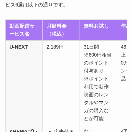
ビス6選は以下の通りです。
動画配信サ
月額料金
無料お試し
作品
ービス名
（税込）
U-NEXT
2,189円
31日間
46
※600円相当
上（
のポイント
0万
付与あり
ンタ
※ポイント
品）
利用で新作
映画のレン
タルやマン
ガの購入な
どが可能
ABEMAプレ
なし
4万
広告付き