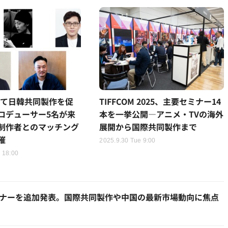
Mにて日韓共同製作を促
TIFFCOM 2025、主要セミナー14
ロデューサー5名が来
本を一挙公開―アニメ・TVの海外
制作者とのマッチング
展開から国際共同製作まで
催
2025.9.30 Tue 9:00
 18:00
のセミナーを追加発表。国際共同製作や中国の最新市場動向に焦点