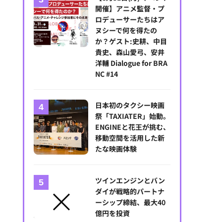
開催】アニメ監督・プ
ロデューサーたちはア
ヌシーで何を得たの
か？ゲスト:史耕、中目
貴史、森山愛弓、安井
洋輔 Dialogue for BRA
NC #14
日本初のタクシー映画
祭「TAXIATER」始動。
ENGINEと花王が挑む、
シェブネム・アスキン氏
移動空間を活用した新
たな映画体験
ツインエンジンとバン
ダイが戦略的パートナ
ーシップ締結、最大40
億円を投資