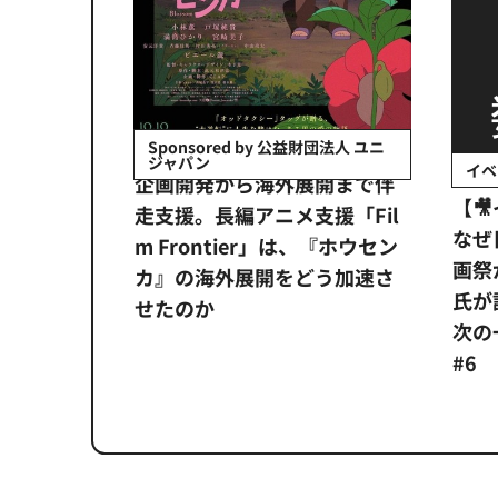
会社日立システ
Sponsored by 公益財団法人 ユニ
ジャパン
イベ
ンタメ業界
企画開発から海外展開まで伴
【
正化」。
走支援。長編アニメ支援「Fil
なぜ
アンス違
m Frontier」は、『ホウセン
画祭
システム
カ』の海外展開をどう加速さ
氏が
せたのか
次の一
#6