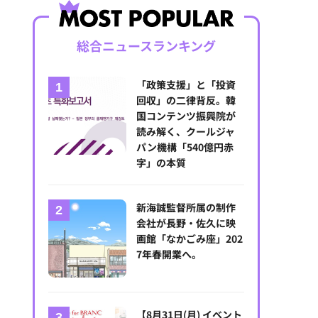
総合ニュースランキング
「政策支援」と「投資
回収」の二律背反。韓
国コンテンツ振興院が
読み解く、クールジャ
パン機構「540億円赤
字」の本質
新海誠監督所属の制作
会社が長野・佐久に映
画館「なかごみ座」202
7年春開業へ。
【8月31日(月) イベント