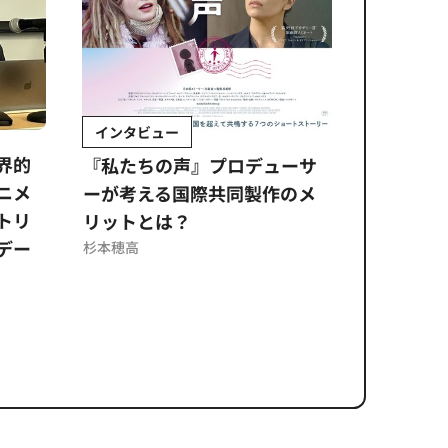
インタビュー
Sponso
ムズ
界的
『私たちの声』プロデューサ
公​​取委
ニメ
ーが考える国際共同製作のメ
に問われ
トリ
リットとは？
意図せぬ
デー
反を未然
杉本穂高
ズのソリ