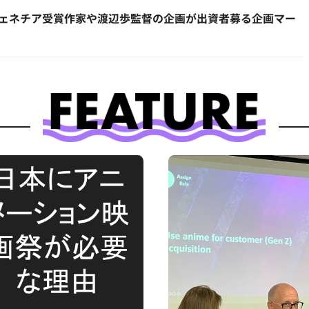
表。ヴェネチア受賞作家や渡辺歩監督の企画が出資者募る企画マー