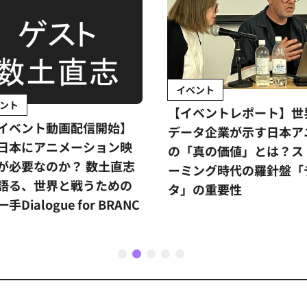
イベント
ント
【イベントレポート】世
イベント動画配信開始】
データ企業が示す日本ア
日本にアニメーション映
の「真の価値」とは？ス
が必要なのか？ 数土直志
ーミング時代の羅針盤「
語る、世界と戦うための
タ」の重要性
手Dialogue for BRANC
1
2
3
4
5