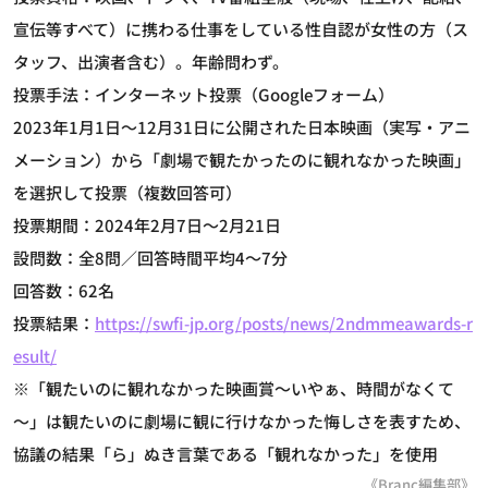
宣伝等すべて）に携わる仕事をしている性自認が女性の方（ス
タッフ、出演者含む）。年齢問わず。
投票手法：インターネット投票（Googleフォーム）
2023年1月1日～12月31日に公開された日本映画（実写・アニ
メーション）から「劇場で観たかったのに観れなかった映画」
を選択して投票（複数回答可）
投票期間：2024年2月7日～2月21日
設問数：全8問／回答時間平均4～7分
回答数：62名
投票結果：
https://swfi-jp.org/posts/news/2ndmmeawards-r
esult/
※「観たいのに観れなかった映画賞～いやぁ、時間がなくて
～」は観たいのに劇場に観に行けなかった悔しさを表すため、
協議の結果「ら」ぬき言葉である「観れなかった」を使用
《Branc編集部》