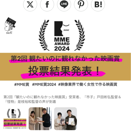
第2回「観たいのに観れなかった映画賞」受賞者、『市子』戸田彬弘監督＆
『怪物』是枝裕和監督の声が到着