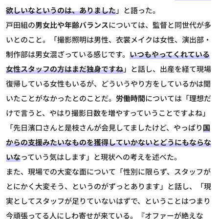
欲しいなというのは、ありました
」と語った。
戸田組の
男女比や年齢バランス
については、監督と同世代が多
いとのこと。「撮影照明は男性、衣裳メイクは女性、演出部・
制作部は男女混ざっている感じです。
いつもやってくれている
女性スタッフの方はまだ独身ですね
」と話し、出産を経て現場
復帰している女性もいるが、どういうやり方をしているかは聞
いたことがなかったとのことだ。
労働時間
については「理想だ
けで言うと、やはり撮影日数を増やすっていうことですよね」
「先日濱口さんと是枝さんが会見してましたけど、やっぱり
国
からの支援みたいなものを獲得していかないとどうにもならな
いな
っていう気はします」と現状への考えを述べた。
また、現場での大変な面について「性別に限らず、スタッフが
とにかく大変そう、というのがずっとあります」と話し、「現
実としてスタッフが足りていないはずで、ということはつまり
今頑張ってる人にしわ寄せが来ている。『オファーが絶えな