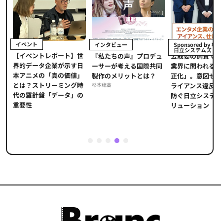
インタビュー
Sponsored by 株式会社
Sponsored by
日立システムズ
法人 ユニジャパン
世
『私たちの声』プロデュ
公​​取委の調査でエンタメ
企画開発から海
日
ーサーが考える国際共同
業界に問われる「取引適
で伴走支援。長
」
製作のメリットとは？
正化」。意図せぬコンプ
支援「Film Fron
時
杉本穂高
ライアンス違反を未然に
は、『ホウセン
の
防ぐ日立システムズのソ
外展開をどう加
リューション​
のか
1
2
3
4
5