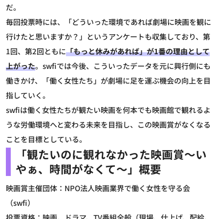
だ。
毎回投票時には、「どういった環境であれば劇場に映画を観に
行けたと思いますか？」というアンケートも収集しており、第
1回、第2回ともに
「もっと休みがあれば」が1番の理由として
上がった
。swfiでは今後、こういったデータを元に興行側にも
働きかけ、「働く女性たち」が劇場に足を運ぶ機会の向上を目
指していく。
swfiは働く女性たちが観たい映画を何本でも映画館で観れるよ
うな労働環境へと変わる未来を目指し、この映画賞がなくなる
ことを目標としている。
「観たいのに観れなかった映画賞～い
やぁ、時間がなくて～」概要
映画賞主催団体：NPO法人映画業界で働く女性を守る会
（swfi）
投票資格：映画、ドラマ、TV番組全般（現場、仕上げ、配給、