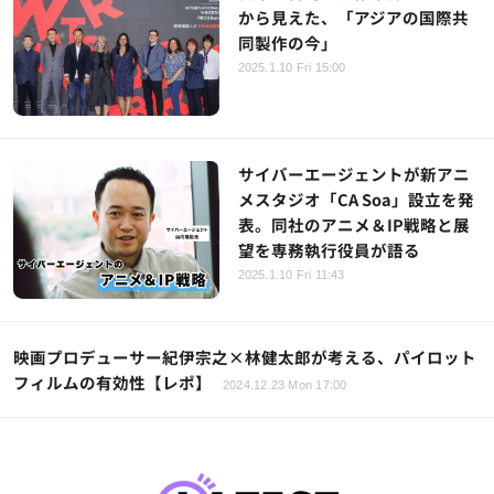
から見えた、「アジアの国際共
同製作の今」
2025.1.10 Fri 15:00
サイバーエージェントが新アニ
メスタジオ「CA Soa」設立を発
表。同社のアニメ＆IP戦略と展
望を専務執行役員が語る
2025.1.10 Fri 11:43
映画プロデューサー紀伊宗之×林健太郎が考える、パイロット
フィルムの有効性【レポ】
2024.12.23 Mon 17:00