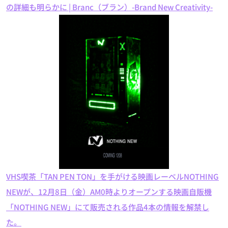
の詳細も明らかに | Branc（ブラン）-Brand New Creativity-
VHS喫茶「TAN PEN TON」を手がける映画レーベルNOTHING
NEWが、12月8日（金）AM0時よりオープンする映画自販機
「NOTHING NEW」にて販売される作品4本の情報を解禁し
た。