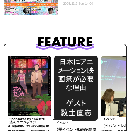
2025.11.2 Sun 14:00
イベント
Sponsored by 公益財団
法人 ユニジャパン
イベント
【イベントレポー
メ
企画開発から海外展開ま
【🎥イベント動画配信開