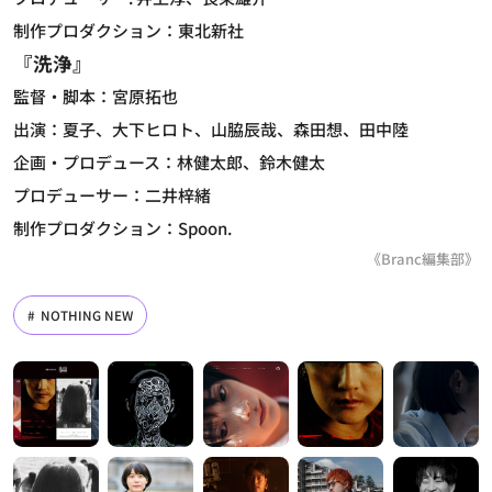
制作プロダクション：東北新社
『
洗浄
』
監督・脚本：宮原拓也
出演：夏子、大下ヒロト、山脇辰哉、森田想、田中陸
企画・プロデュース：林健太郎、鈴木健太
プロデューサー：二井梓緒
制作プロダクション：Spoon.
《Branc編集部》
NOTHING NEW