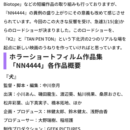
Biotope」などの短編作品の取り組みも行っておりますが、
『NN4444』の異例の盛り上がりにその意義も改めて感じさせ
られています。今回のこの大きな反響を受け、急遽3/15(金)か
らのロードショーが決まりました。このロードショーを、
『K2』と『TAN PEN TON』という下北沢の2つのリアルな場を
起点に新しい映画のうねりを作っていければと思っています。
ホラーショートフィルム作品集
「NN4444」
各作品概要
『犬』
監督・脚本・編集：中川奈月
出演：小川あん、磯田龍生、渡辺葵、鮎川桃果、桑原おさむ、
松井彩葉、山下真実子、橋本拓地、ほか
企画・プロデュース：林健太郎、鈴木健太、浅野由香
プロデューサー：大野瑞樹、稲垣護
制作プロダクション：GEEK PICTURES