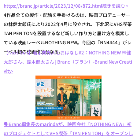
https://branc.jp/article/2023/12/08/872.html
続きを読む »
4作品全ての製作・配給を手掛けるのは、映画プロデューサー
の林健太郎氏により2022年4月に設立され、下北沢にVHS喫茶
TAN PEN TONを設置するなど新しい作り方と届け方を模索し
ている映画レーベルNOTHING NEW。今回の『NN4444』がレ
ーベル初の映画作品となる。
【Next-Gen】若手業界人とおはなし#2：NOTHING NEW 林健
太郎さん、鈴木健太さん | Branc（ブラン）-Brand New Creati
vity-
🗣️Branc編集長のmarindaが、映画会社「NOTHING NEW」初
のプロジェクトとしてVHS喫茶「TAN PEN TON」をオープンし