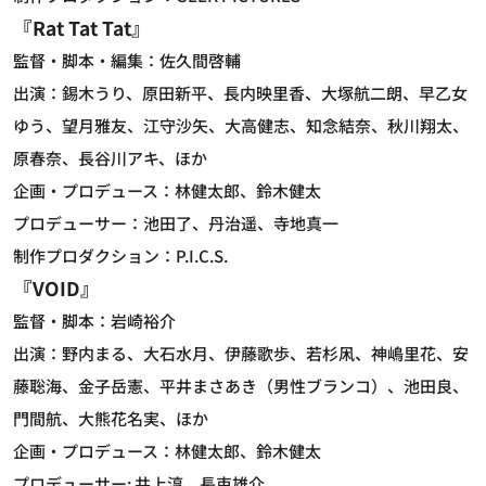
『
Rat Tat Tat
』
監督・脚本・編集：佐久間啓輔
出演：錫木うり、原田新平、長内映里香、大塚航二朗、早乙女
ゆう、望月雅友、江守沙矢、大高健志、知念結奈、秋川翔太、
原春奈、長谷川アキ、ほか
企画・プロデュース：林健太郎、鈴木健太
プロデューサー：池田了、丹治遥、寺地真一
制作プロダクション：P.I.C.S.
『
VOID
』
監督・脚本：岩崎裕介
出演：野内まる、大石水月、伊藤歌歩、若杉凩、神嶋里花、安
藤聡海、金子岳憲、平井まさあき（男性ブランコ）、池田良、
門間航、大熊花名実、ほか
企画・プロデュース：林健太郎、鈴木健太
プロデューサー: 井上淳、長束雄介