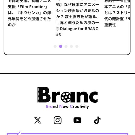
界的データ企業が
適
で伴走支援。長編アニメ
始】なぜ日本にアニメー
本アニメの「真の
プ
支援「Film Frontier」
ション映画祭が必要なの
とは？ストリーミ
に
は、『ホウセンカ』の海
か？ 数土直志氏が語る、
代の羅針盤「デー
ソ
外展開をどう加速させた
世界と戦うための次の一
重要性
のか
手Dialogue for BRANC
#6
1
2
3
4
5