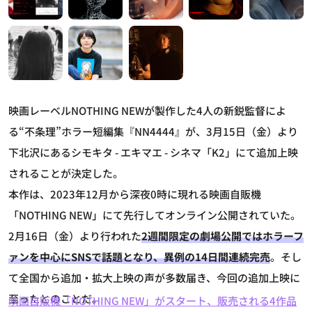
映画レーベルNOTHING NEWが製作した4人の新鋭監督によ
る“不条理”ホラー短編集『NN4444』が、3月15日（金）より
下北沢にあるシモキタ - エキマエ - シネマ「K2」にて追加上映
されることが決定した。
本作は、2023年12月から深夜0時に現れる映画自販機
「NOTHING NEW」にて先行してオンライン公開されていた。
2月16日（金）より行われた
2週間限定の劇場公開ではホラーフ
ァンを中心にSNSで話題となり、異例の14日間連続完売
。そし
て全国から追加・拡大上映の声が多数届き、今回の追加上映に
至ったとのことだ。
映画自販機「NOTHING NEW」がスタート、販売される4作品